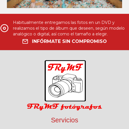
Habitualmente entregamos las fotos en un DVD y
realizamos el tipo de álbum que deseen, según modelo
analógico o digital, así como el tamaño a elegir.
INFÓRMATE SIN COMPROMISO
Servicios