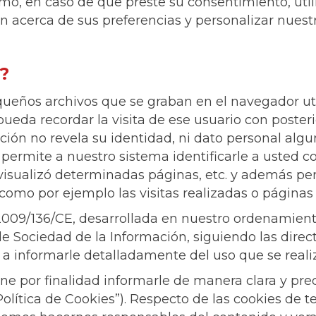
smo, en caso de que preste su consentimiento, uti
 acerca de sus preferencias y personalizar nuest
?
eños archivos que se graban en el navegador util
pueda recordar la visita de ese usuario con poste
ción no revela su identidad, ni dato personal algu
 permite a nuestro sistema identificarle a usted
, visualizó determinadas páginas, etc. y además p
como por ejemplo las visitas realizadas o páginas 
2009/136/CE, desarrollada en nuestro ordenamient
 de Sociedad de la Información, siguiendo las dire
a informarle detalladamente del uso que se reali
ene por finalidad informarle de manera clara y pre
Política de Cookies”). Respecto de las cookies de t