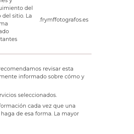
nes y
uimiento del
 del sitio. La
.frymffotografos.es
rma
ado
itantes
le recomendamos revisar esta
damente informado sobre cómo y
rvicios seleccionados.
información cada vez que una
e haga de esa forma. La mayor