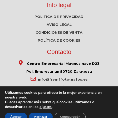
Info legal
POLÍTICA DE PRIVACIDAD
AVISO LEGAL
CONDICIONES DE VENTA
POLÍTICA DE COOKIES
Contacto
Centro Empresarial Magnus nave D23
Pol. Empresariun 50720 Zaragoza
info@frymffotografos.es
635 362 004
/
615 333 634
Utilizamos cookies para ofrecerte la mejor experiencia en
635 362 004
nuestra web.
Puedes aprender más sobre qué cookies utilizamos o
desactivarlas en los
ajustes
.
© 2022 FRyMF Fotógrafos | Desarrollado por
Aceptar
Rechazar
Configuración
Visualcom